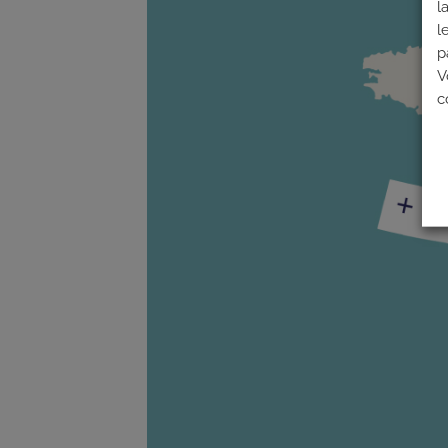
l
l
p
V
c