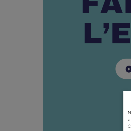
N
e
C