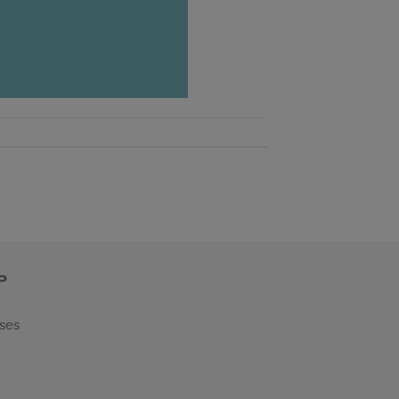
P
 ses