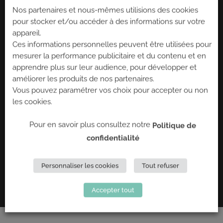
Nos partenaires et nous-mêmes utilisions des cookies
pour stocker et/ou accéder à des informations sur votre
appareil.
Ces informations personnelles peuvent être utilisées pour
mesurer la performance publicitaire et du contenu et en
apprendre plus sur leur audience, pour développer et
Joindre un fichier
(2Mo max - pdf, png ou jpg)
améliorer les produits de nos partenaires.
Vous pouvez paramétrer vos choix pour accepter ou non
J'accepte que mes données
les cookies.
personnelles ci-dessus soient collectées
et enregistrées par Climb Up
Pour en savoir plus consultez notre
Politique de
[bwsgooglecaptcha bwsgooglecaptcha-
964]
confidentialité
Personnaliser les cookies
Tout refuser
Accepter tout