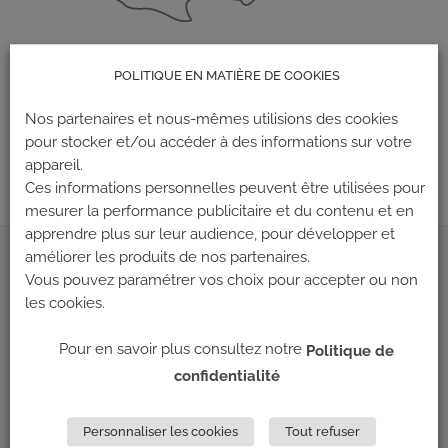
POLITIQUE EN MATIÈRE DE COOKIES
Les commentaires et les rétroliens sont actuellement fermés.
Nos partenaires et nous-mêmes utilisions des cookies
←
Précédent
pour stocker et/ou accéder à des informations sur votre
Suivant
→
appareil.
Ces informations personnelles peuvent être utilisées pour
mesurer la performance publicitaire et du contenu et en
apprendre plus sur leur audience, pour développer et
améliorer les produits de nos partenaires.
ADRESSE
Vous pouvez paramétrer vos choix pour accepter ou non
les cookies.
Climb Up (Siège social)
148 Avenue Jean Jaurès
Pour en savoir plus consultez notre
Politique de
69 007 LYON
confidentialité
NOUS CONTACTER
Personnaliser les cookies
Tout refuser