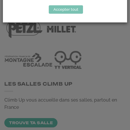
LES PARTENAIRES
Accepter tout
LES SALLES CLIMB UP
Climb Up vous accueille dans ses salles, partout en
France
TROUVE TA SALLE