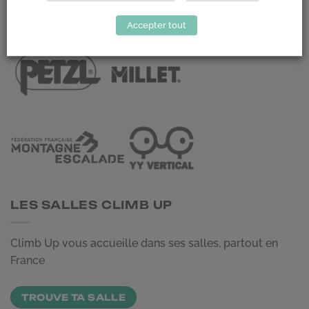
LES PARTENAIRES
Accepter tout
LES SALLES CLIMB UP
Climb Up vous accueille dans ses salles, partout en
France
TROUVE TA SALLE