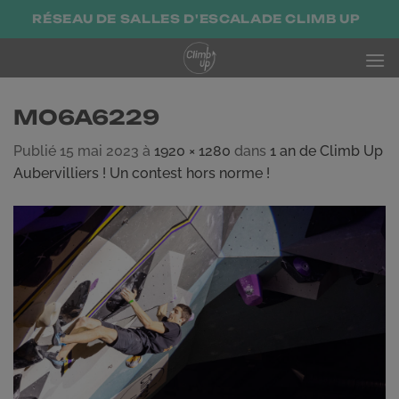
Passer
RÉSEAU DE SALLES D'ESCALADE CLIMB UP
au
contenu
MO6A6229
Publié
15 mai 2023
à
1920 × 1280
dans
1 an de Climb Up
Aubervilliers ! Un contest hors norme !