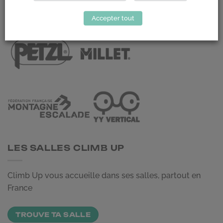
LES PARTENAIRES
Accepter tout
LES SALLES CLIMB UP
Climb Up vous accueille dans ses salles, partout en
France
TROUVE TA SALLE