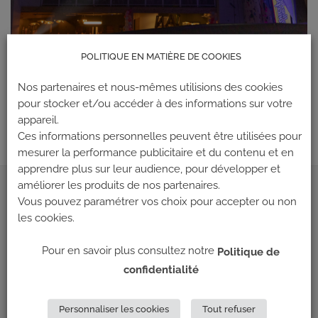
POLITIQUE EN MATIÈRE DE COOKIES
Les commentaires et les rétroliens sont actuellement fermés.
Nos partenaires et nous-mêmes utilisions des cookies
←
Précédent
pour stocker et/ou accéder à des informations sur votre
Suivant
→
appareil.
Ces informations personnelles peuvent être utilisées pour
mesurer la performance publicitaire et du contenu et en
apprendre plus sur leur audience, pour développer et
améliorer les produits de nos partenaires.
ADRESSE
Vous pouvez paramétrer vos choix pour accepter ou non
les cookies.
Climb Up (Siège social)
Pour en savoir plus consultez notre
Politique de
148 Avenue Jean Jaurès
confidentialité
69 007 LYON
NOUS CONTACTER
Personnaliser les cookies
Tout refuser