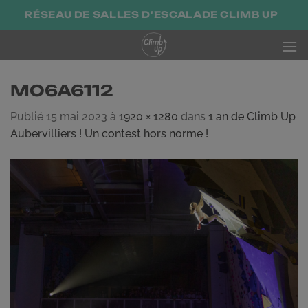
Passer
RÉSEAU DE SALLES D'ESCALADE CLIMB UP
au
contenu
MO6A6112
Publié
15 mai 2023
à
1920 × 1280
dans
1 an de Climb Up
Aubervilliers ! Un contest hors norme !