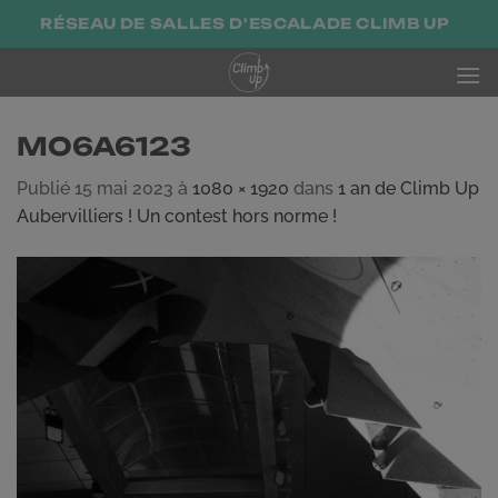
Passer
RÉSEAU DE SALLES D'ESCALADE CLIMB UP
au
contenu
MO6A6123
Publié
15 mai 2023
à
1080 × 1920
dans
1 an de Climb Up
Aubervilliers ! Un contest hors norme !