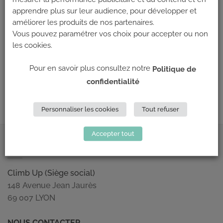
apprendre plus sur leur audience, pour développer et
améliorer les produits de nos partenaires.
Vous pouvez paramétrer vos choix pour accepter ou non
les cookies.
Les commentaires et les rétroliens sont actuellement fermés.
Pour en savoir plus consultez notre
Politique de
←
Précédent
confidentialité
Suivant
→
Personnaliser les cookies
Tout refuser
Accepter tout
ADRESSE
Climb Up (Siège social)
148 Avenue Jean Jaurès
69 007 LYON
NOUS CONTACTER