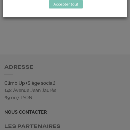
Accepter tout
#climbup #grimperensemble
ADRESSE
Climb Up (Siège social)
148 Avenue Jean Jaurès
69 007 LYON
NOUS CONTACTER
LES PARTENAIRES