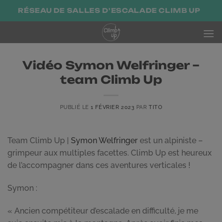
Passer
RÉSEAU DE SALLES D'ESCALADE CLIMB UP
au
contenu
Vidéo Symon Welfringer –
team Climb Up
PUBLIÉ LE
1 FÉVRIER 2023
PAR
TITO
Team Climb Up |
Symon Welfringer
est un alpiniste –
grimpeur aux multiples facettes. Climb Up est heureux
de l’accompagner dans ces aventures verticales !
Symon :
« Ancien compétiteur d’escalade en difficulté, je me