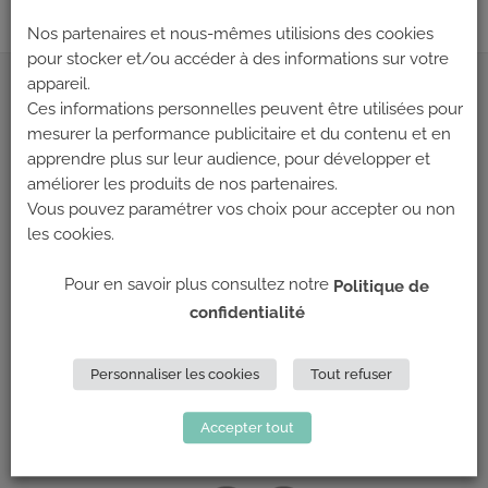
Nos partenaires et nous-mêmes utilisions des cookies
pour stocker et/ou accéder à des informations sur votre
appareil.
ADRESSE
Ces informations personnelles peuvent être utilisées pour
mesurer la performance publicitaire et du contenu et en
apprendre plus sur leur audience, pour développer et
Climb Up (Siège social)
améliorer les produits de nos partenaires.
148 Avenue Jean Jaurès
Vous pouvez paramétrer vos choix pour accepter ou non
69 007 LYON
les cookies.
NOUS CONTACTER
Pour en savoir plus consultez notre
Politique de
confidentialité
LES PARTENAIRES
Personnaliser les cookies
Tout refuser
Accepter tout