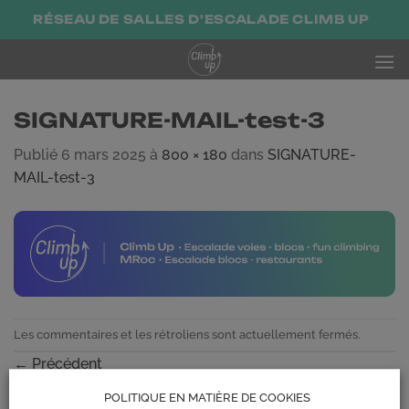
Passer
RÉSEAU DE SALLES D'ESCALADE CLIMB UP
au
contenu
SIGNATURE-MAIL-test-3
Publié
6 mars 2025
à
800 × 180
dans
SIGNATURE-
MAIL-test-3
Les commentaires et les rétroliens sont actuellement fermés.
←
Précédent
Suivant
→
POLITIQUE EN MATIÈRE DE COOKIES