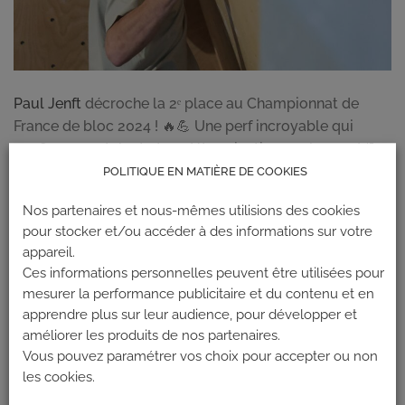
Paul Jenft
décroche la 2ᵉ place au Championnat de
France de bloc 2024 ! 🔥💪 Une perf incroyable qui
confirme son talent et sa détermination sur le mur ! 🎯
👏
POLITIQUE EN MATIÈRE DE COOKIES
Nos partenaires et nous-mêmes utilisions des cookies
Bravo Paul pour cette médaille d’argent bien méritée !
pour stocker et/ou accéder à des informations sur votre
🏅 Maintenant, cap sur les prochaines compétitions ! 🚀
appareil.
Ces informations personnelles peuvent être utilisées pour
PAUL JENFT
mesurer la performance publicitaire et du contenu et en
apprendre plus sur leur audience, pour développer et
améliorer les produits de nos partenaires.
Vous pouvez paramétrer vos choix pour accepter ou non
les cookies.