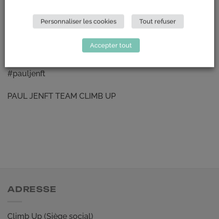
Personnaliser les cookies
Tout refuser
Accepter tout
#climbup
#grimperensemble
#escalade
#climbing
#pauljenft
PAUL JENFT TEAM CLIMB UP
ADRESSE
Climb Up (Siège social)