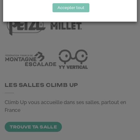
LES PARTENAIRES
Accepter tout
LES SALLES CLIMB UP
Climb Up vous accueille dans ses salles, partout en
France
TROUVE TA SALLE