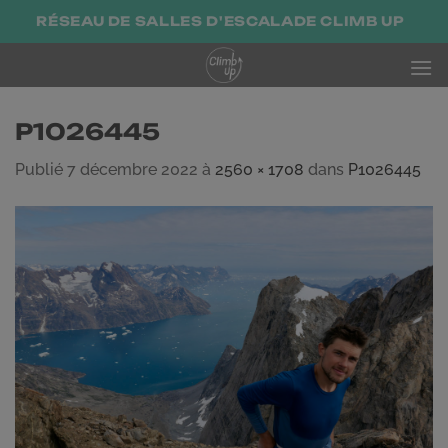
Passer
RÉSEAU DE SALLES D'ESCALADE CLIMB UP
au
contenu
P1026445
Publié
7 décembre 2022
à
2560 × 1708
dans
P1026445