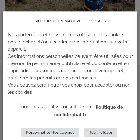
POLITIQUE EN MATIÈRE DE COOKIES
Les commentaires et les rétroliens sont actuellement fermés.
←
Précédent
Nos partenaires et nous-mêmes utilisions des cookies
pour stocker et/ou accéder à des informations sur votre
Suivant
→
appareil.
Ces informations personnelles peuvent être utilisées pour
mesurer la performance publicitaire et du contenu et en
apprendre plus sur leur audience, pour développer et
améliorer les produits de nos partenaires.
ADRESSE
Vous pouvez paramétrer vos choix pour accepter ou non
les cookies.
Climb Up (Siège social)
148 Avenue Jean Jaurès
Pour en savoir plus consultez notre
Politique de
69 007 LYON
confidentialité
NOUS CONTACTER
Personnaliser les cookies
Tout refuser