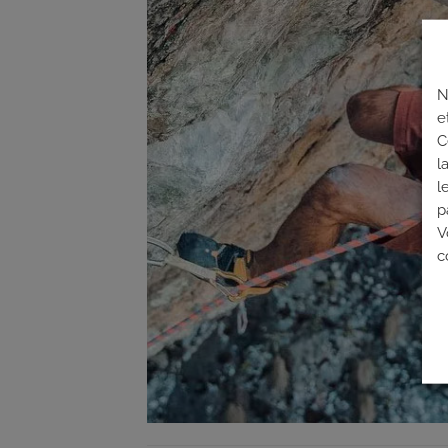
N
e
C
l
l
p
V
c