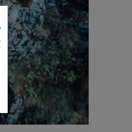
r
r
r
é