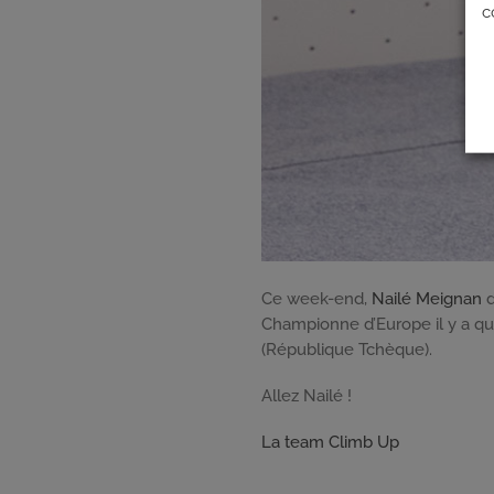
c
Ce week-end,
Nailé Meignan
d
Championne d’Europe il y a qu
(République Tchèque).
Allez Nailé !
La team Climb Up