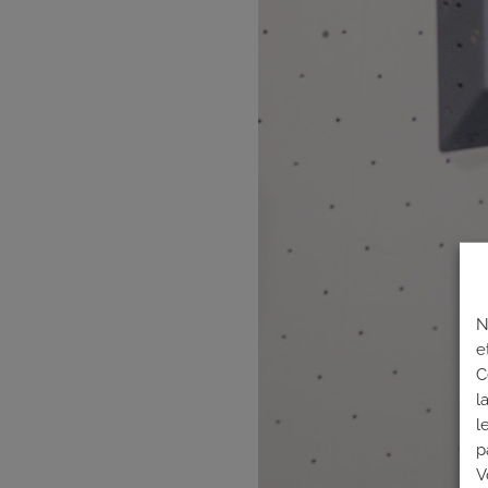
N
e
C
l
l
p
V