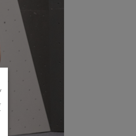
r
r
r