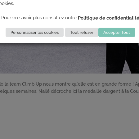
ookies.
Pour en savoir plus consultez notre
Politique de confidentialit
Personnaliser les cookies
Tout refuser
Accepter tout
e la team Climb Up nous montre qu’elle est en grande forme ! Apr
elques semaines, Nailé décroche ici la médaille d’argent à la 