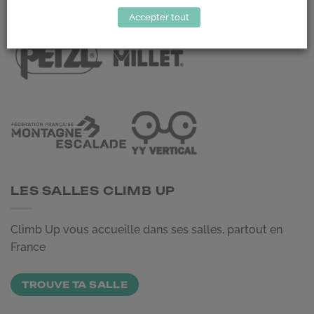
LES PARTENAIRES
Accepter tout
LES SALLES CLIMB UP
Climb Up vous accueille dans ses salles, partout en
France
TROUVE TA SALLE