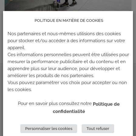
POLITIQUE EN MATIÈRE DE COOKIES
Les commentaires et les rétroliens sont actuellement fermés.
←
Précédent
Nos partenaires et nous-mêmes utilisions des cookies
pour stocker et/ou accéder à des informations sur votre
Suivant
→
appareil.
Ces informations personnelles peuvent être utilisées pour
mesurer la performance publicitaire et du contenu et en
apprendre plus sur leur audience, pour développer et
améliorer les produits de nos partenaires.
ADRESSE
Vous pouvez paramétrer vos choix pour accepter ou non
les cookies.
Climb Up (Siège social)
148 Avenue Jean Jaurès
Pour en savoir plus consultez notre
Politique de
69 007 LYON
confidentialité
NOUS CONTACTER
Personnaliser les cookies
Tout refuser