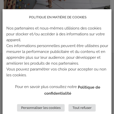
POLITIQUE EN MATIÈRE DE COOKIES
Les commentaires et les rétroliens sont actuellement fermés.
←
Précédent
Nos partenaires et nous-mêmes utilisions des cookies
pour stocker et/ou accéder à des informations sur votre
Suivant
→
appareil.
Ces informations personnelles peuvent être utilisées pour
mesurer la performance publicitaire et du contenu et en
apprendre plus sur leur audience, pour développer et
améliorer les produits de nos partenaires.
ADRESSE
Vous pouvez paramétrer vos choix pour accepter ou non
les cookies.
Climb Up (Siège social)
148 Avenue Jean Jaurès
Pour en savoir plus consultez notre
Politique de
69 007 LYON
confidentialité
NOUS CONTACTER
Personnaliser les cookies
Tout refuser