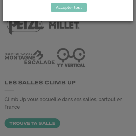
LES PARTENAIRES
Accepter tout
LES SALLES CLIMB UP
Climb Up vous accueille dans ses salles, partout en
France
TROUVE TA SALLE