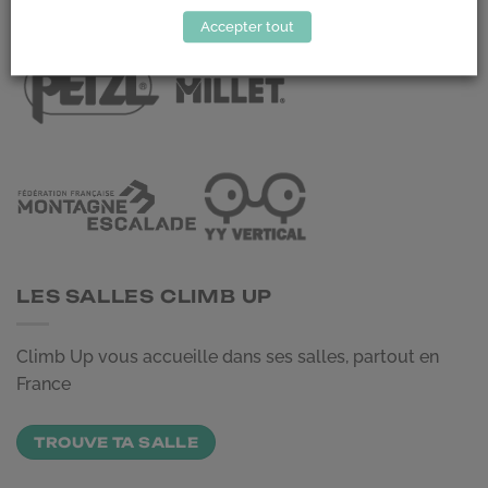
LES PARTENAIRES
Accepter tout
LES SALLES CLIMB UP
Climb Up vous accueille dans ses salles, partout en
France
TROUVE TA SALLE