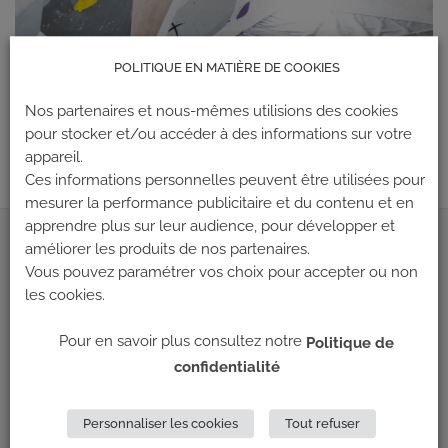
POLITIQUE EN MATIÈRE DE COOKIES
Les commentaires et les rétroliens sont actuellement fermés.
←
Précédent
Nos partenaires et nous-mêmes utilisions des cookies
pour stocker et/ou accéder à des informations sur votre
Suivant
→
appareil.
Ces informations personnelles peuvent être utilisées pour
mesurer la performance publicitaire et du contenu et en
apprendre plus sur leur audience, pour développer et
améliorer les produits de nos partenaires.
ADRESSE
Vous pouvez paramétrer vos choix pour accepter ou non
les cookies.
Climb Up (Siège social)
148 Avenue Jean Jaurès
Pour en savoir plus consultez notre
Politique de
69 007 LYON
confidentialité
NOUS CONTACTER
Personnaliser les cookies
Tout refuser