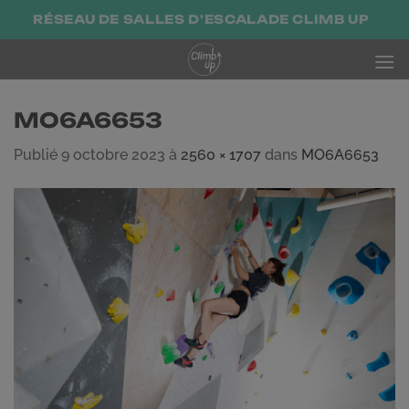
Passer
RÉSEAU DE SALLES D'ESCALADE CLIMB UP
au
contenu
MO6A6653
Publié
9 octobre 2023
à
2560 × 1707
dans
MO6A6653