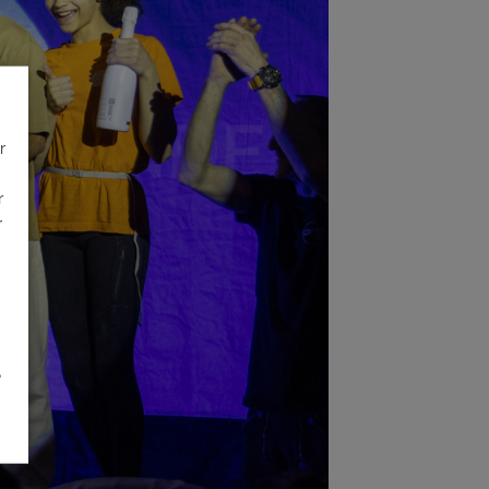
r
r
r
é