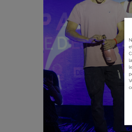
N
e
C
l
l
p
V
c