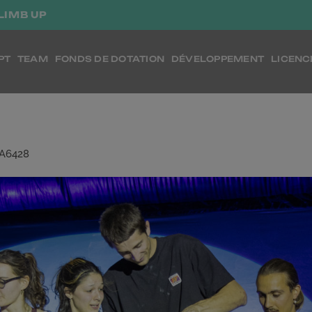
LIMB UP
PT
TEAM
FONDS DE DOTATION
DÉVELOPPEMENT
LICENC
A6428