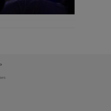
P
 ses