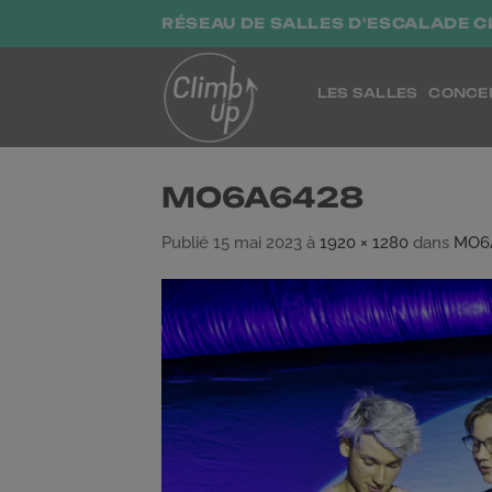
Passer
RÉSEAU DE SALLES D'ESCALADE C
au
contenu
LES SALLES
CONCE
MO6A6428
Publié
15 mai 2023
à
1920 × 1280
dans
MO6