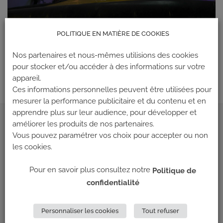
POLITIQUE EN MATIÈRE DE COOKIES
Les commentaires et les rétroliens sont actuellement fermés.
←
Précédent
Nos partenaires et nous-mêmes utilisions des cookies
pour stocker et/ou accéder à des informations sur votre
Suivant
→
appareil.
Ces informations personnelles peuvent être utilisées pour
mesurer la performance publicitaire et du contenu et en
apprendre plus sur leur audience, pour développer et
améliorer les produits de nos partenaires.
ADRESSE
Vous pouvez paramétrer vos choix pour accepter ou non
les cookies.
Climb Up (Siège social)
148 Avenue Jean Jaurès
Pour en savoir plus consultez notre
Politique de
69 007 LYON
confidentialité
NOUS CONTACTER
Personnaliser les cookies
Tout refuser