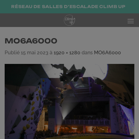
Passer
RÉSEAU DE SALLES D'ESCALADE CLIMB UP
au
contenu
MO6A6000
Publié
15 mai 2023
à
1920 × 1280
dans
MO6A6000