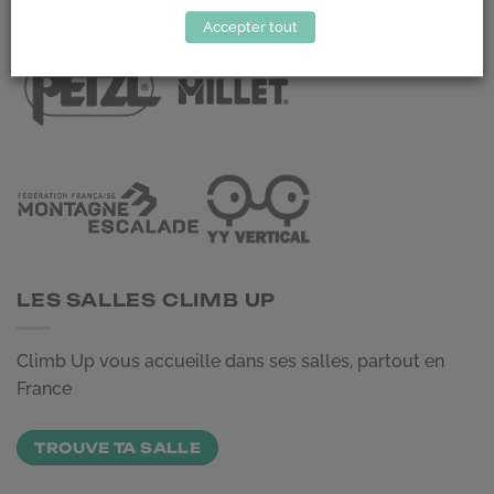
LES PARTENAIRES
Accepter tout
LES SALLES CLIMB UP
Climb Up vous accueille dans ses salles, partout en
France
TROUVE TA SALLE