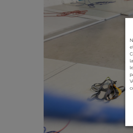
N
e
C
l
l
p
V
c