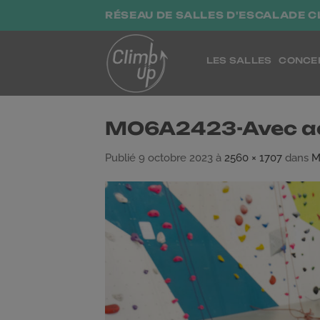
Passer
RÉSEAU DE SALLES D'ESCALADE C
au
contenu
LES SALLES
CONCE
MO6A2423-Avec ac
Publié
9 octobre 2023
à
2560 × 1707
dans
M