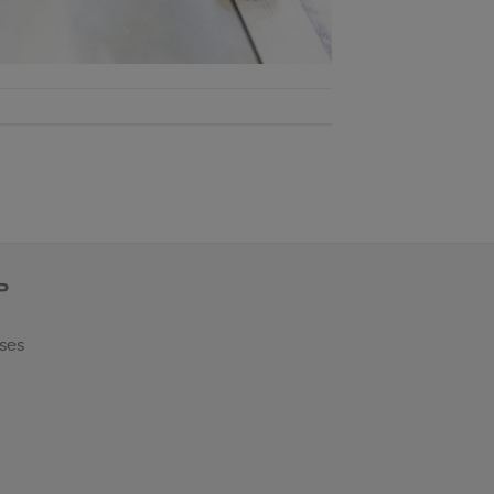
P
 ses