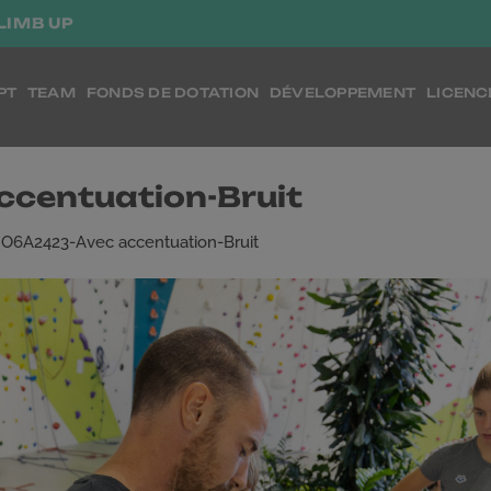
LIMB UP
PT
TEAM
FONDS DE DOTATION
DÉVELOPPEMENT
LICENC
centuation-Bruit
O6A2423-Avec accentuation-Bruit