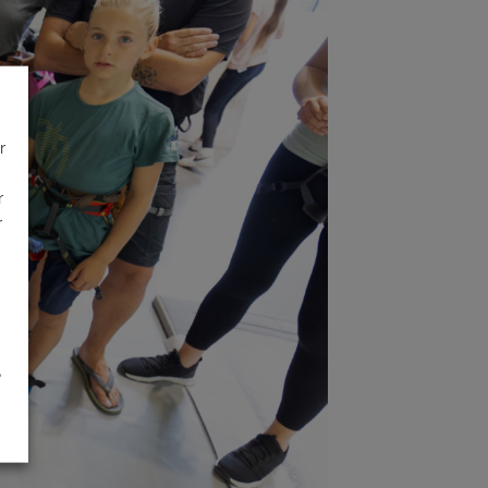
r
r
r
é