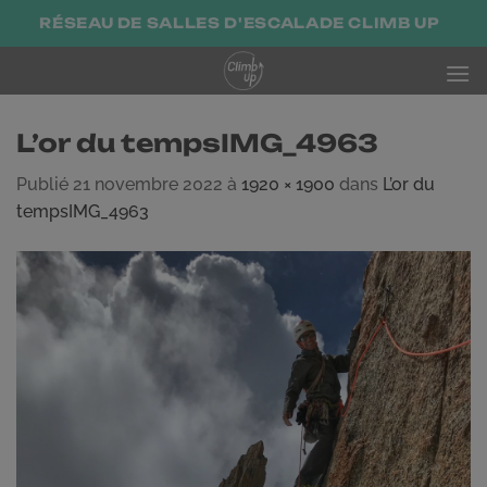
Passer
RÉSEAU DE SALLES D'ESCALADE CLIMB UP
au
contenu
L’or du tempsIMG_4963
Publié
21 novembre 2022
à
1920 × 1900
dans
L’or du
tempsIMG_4963