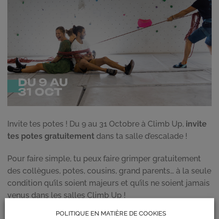
Invite tes potes ! Du 9 au 31 Octobre à Climb Up,
invite
tes potes
gratuitement
dans ta salle d’escalade !
Pour faire simple, tu peux faire grimper gratuitement
des collègues, potes, cousins, grand parents… à la seule
condition qu’ils soient majeurs et qu’ils ne soient jamais
venus dans les salles Climb Up !
POLITIQUE EN MATIÈRE DE COOKIES
L’entrée du jour sera offerte au parrain et au parrainé !