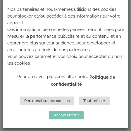
Nos partenaires et nous-mêmes utilisions des cookies
On vous prévoit également des avantages directement
pour stocker et/ou accéder à des informations sur votre
à l’accueil pour vous remercier de faire découvrir la
appareil.
salle.
Ces informations personnelles peuvent être utilisées pour
mesurer la performance publicitaire et du contenu et en
Il est possible de faire venir autant de nouveaux que
apprendre plus sur leur audience, pour développer et
vous le souhaitez, et ce jusqu’à fin Octobre !
améliorer les produits de nos partenaires.
Vous pouvez paramétrer vos choix pour accepter ou non
Pour en profiter, présentez votre sms ou email reçus à
les cookies.
l’accueil.
A très vite ! L’équipe Climb Up.
Pour en savoir plus consultez notre
Politique de
confidentialité
Les salles Climb Up
Personnaliser les cookies
Tout refuser
#climbup #grimperensemble
Accepter tout