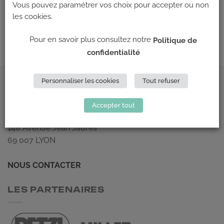
Les commentaires et les rétroliens sont actuellement fermés.
Vous pouvez paramétrer vos choix pour accepter ou non
les cookies.
←
Précédent
Suivant
→
Pour en savoir plus consultez notre
Politique de
confidentialité
Personnaliser les cookies
Tout refuser
ADRESSE
Accepter tout
Climb Up (Siège social)
148 Avenue Jean Jaurès
69 007 LYON
NOUS CONTACTER
LES PARTENAIRES