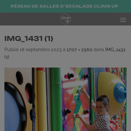
Passer
RÉSEAU DE SALLES D'ESCALADE CLIMB UP
au
contenu
IMG_1431 (1)
Publié
18 septembre 2023
à
1707 × 2560
dans
IMG_1431
(1)