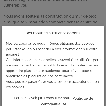
vulnérabilité.
Nous avons soutenu la construction du mur de bloc
ainsi que son installation complète dans le centre de
prise en charge. Cette structure offre aux enfants un
POLITIQUE EN MATIÈRE DE COOKIES
espace sécurisé où ils peuvent développer leur force,
leur coordination et leur confiance en soi, tout en
Nos partenaires et nous-mêmes utilisions des cookies
bénéficiant d’une prise en charge pluridisciplinaire
pour stocker et/ou accéder à des informations sur votre
comprenant des professionnels de la kinésithérapie, de
appareil.
l’orthophonie, de la psychomotricité, de la
Ces informations personnelles peuvent être utilisées pour
neuropsychologie et des services infirmiers.
mesurer la performance publicitaire et du contenu et en
apprendre plus sur leur audience, pour développer et
Nous sommes heureux d’annoncer que la structure de
améliorer les produits de nos partenaires.
soin et d’accompagnement psycho-moteur Funambule
Vous pouvez paramétrer vos choix pour accepter ou non
& Cie a installé son petit mur d’escalade, offrant ainsi
les cookies.
aux enfants la possibilité de bénéficier des bienfaits de
cette activité thérapeutique.
Pour en savoir plus consultez notre
Politique de
confidentialité