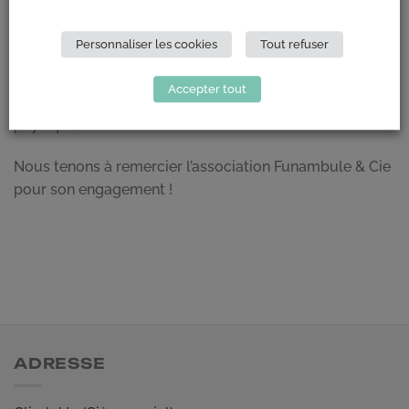
Nous sommes reconnaissants d’avoir pu contribuer à
ce projet dans son intégralité et nous sommes
Personnaliser les cookies
Tout refuser
convaincus que cet espace d’escalade thérapeutique
apportera un soutien précieux aux enfants en situation
Accepter tout
de vulnérabilité, en favorisant leur développement
physique, émotionnel et social.
Nous tenons à remercier l’association Funambule & Cie
pour son engagement !
ADRESSE