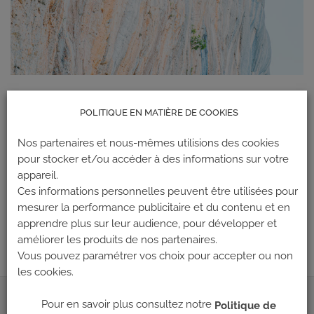
Notre partenaire web,
La Fabrique Verticale
décortique
POLITIQUE EN MATIÈRE DE COOKIES
pour vous le
fonds de dotation Climb Up
et les projets
aidés cette saison, bonne lecture !
Nos partenaires et nous-mêmes utilisions des cookies
pour stocker et/ou accéder à des informations sur votre
Fonds de dotation Climb Up
appareil.
Ces informations personnelles peuvent être utilisées pour
mesurer la performance publicitaire et du contenu et en
apprendre plus sur leur audience, pour développer et
améliorer les produits de nos partenaires.
Vous pouvez paramétrer vos choix pour accepter ou non
les cookies.
Pour en savoir plus consultez notre
Politique de
ADRESSE