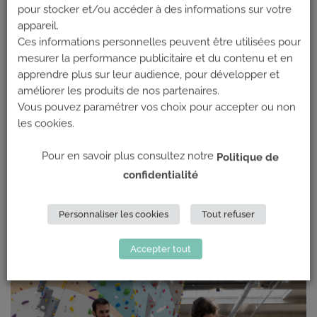
pour stocker et/ou accéder à des informations sur votre
Les chaussons
:
appareil.
Ces informations personnelles peuvent être utilisées pour
Comme en Formule 1, ce sont les « pneumatiques » qui
mesurer la performance publicitaire et du contenu et en
vous permettent d’adhérer à la paroi, aux prises. Il
apprendre plus sur leur audience, pour développer et
existe une
multitude de modèles
! Quand on débute, on
améliorer les produits de nos partenaires.
privilégiera une paire de chaussons confortables, que
Vous pouvez paramétrer vos choix pour accepter ou non
l’on peut enlever / remettre facilement (à velcro) et
les cookies.
plutôt souple pour gagner en sensation. Car on ne va
pas se mentir, un chausson d’escalade ce n’est pas ce
Pour en savoir plus consultez notre
Politique de
qu’il y a de plus agréable à porter. En effet, pour arriver
confidentialité
à ressentir et à pousser sur de petites prises d’escalade,
on conseille de prendre des chaussons très proches du
Personnaliser les cookies
Tout refuser
pied (à sa pointure ou même une en dessous !).
Accepter tout