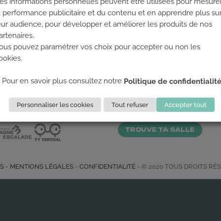
es informations personnelles peuvent être utilisées pour mesure
a performance publicitaire et du contenu et en apprendre plus su
eur audience, pour développer et améliorer les produits de nos
artenaires.
ous pouvez paramétrer vos choix pour accepter ou non les
ookies.
S PARTENAIRES
LES SALLES CLIMB U
Pour en savoir plus consultez notre
Politique de confidentialit
Climb Up vous accueille dans
Personnaliser les cookies
Tout refuser
Accepter tout
salles, partout en France
TROUVE TA SALLE
TS
-
MENTIONS LÉGALES
-
CONFIDENTIALITÉ
- © 2020 TOUS DROITS RÉ