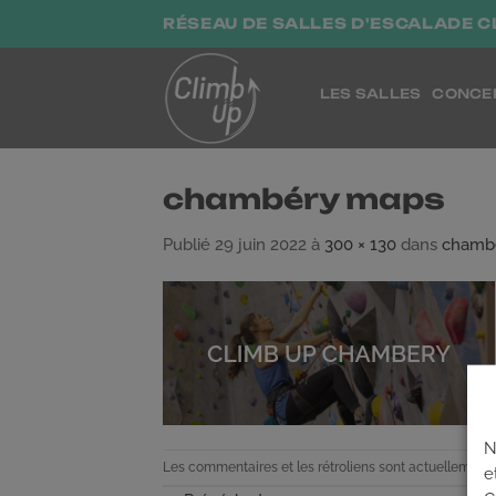
Passer
RÉSEAU DE SALLES D'ESCALADE C
au
contenu
LES SALLES
CONCE
chambéry maps
Publié
29 juin 2022
à
300 × 130
dans
chambe
N
Les commentaires et les rétroliens sont actuellement 
e