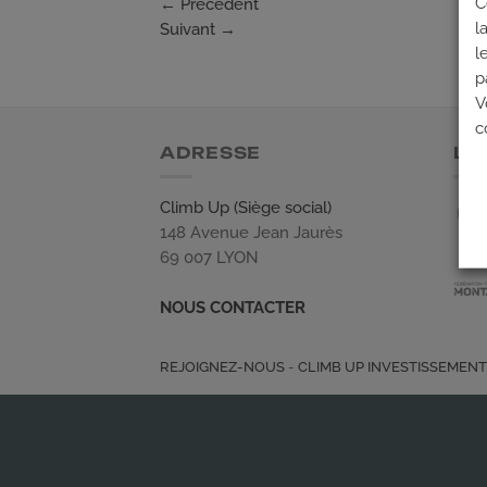
C
←
Précédent
l
Suivant
→
l
p
V
c
ADRESSE
LE
Climb Up (Siège social)
148 Avenue Jean Jaurès
69 007 LYON
NOUS CONTACTER
REJOIGNEZ-NOUS
-
CLIMB UP INVESTISSEMEN