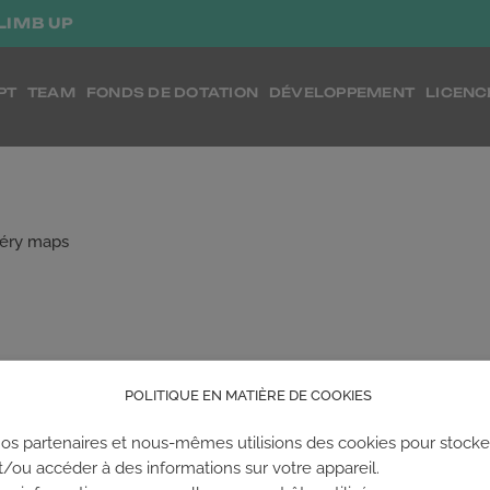
LIMB UP
PT
TEAM
FONDS DE DOTATION
DÉVELOPPEMENT
LICENC
́ry maps
POLITIQUE EN MATIÈRE DE COOKIES
os partenaires et nous-mêmes utilisions des cookies pour stocke
fermés.
t/ou accéder à des informations sur votre appareil.