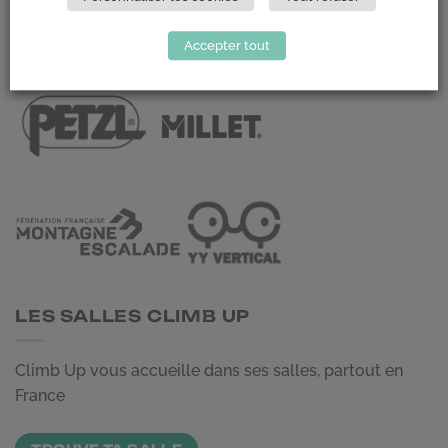
NOUS CONTACTER
Accepter tout
LES PARTENAIRES
LES SALLES CLIMB UP
Climb Up vous accueille dans ses salles, partout en
France