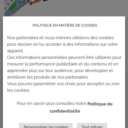
POLITIQUE EN MATIÈRE DE COOKIES
Les commentaires et les rétroliens sont actuellement fermés.
Nos partenaires et nous-mêmes utilisions des cookies
←
Précédent
pour stocker et/ou accéder à des informations sur votre
appareil.
Suivant
→
Ces informations personnelles peuvent être utilisées pour
mesurer la performance publicitaire et du contenu et en
apprendre plus sur leur audience, pour développer et
améliorer les produits de nos partenaires.
Vous pouvez paramétrer vos choix pour accepter ou non
ADRESSE
les cookies.
Climb Up (Siège social)
Pour en savoir plus consultez notre
Politique de
148 Avenue Jean Jaurès
confidentialité
69 007 LYON
Personnaliser les cookies
Tout refuser