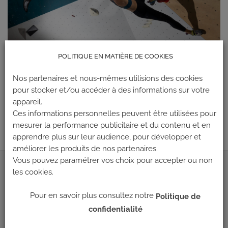
POLITIQUE EN MATIÈRE DE COOKIES
Nos partenaires et nous-mêmes utilisions des cookies
Les commentaires et les rétroliens sont actuellement fermés.
pour stocker et/ou accéder à des informations sur votre
←
Précédent
appareil.
Suivant
→
Ces informations personnelles peuvent être utilisées pour
mesurer la performance publicitaire et du contenu et en
apprendre plus sur leur audience, pour développer et
améliorer les produits de nos partenaires.
Vous pouvez paramétrer vos choix pour accepter ou non
ADRESSE
les cookies.
Pour en savoir plus consultez notre
Politique de
Climb Up (Siège social)
confidentialité
148 Avenue Jean Jaurès
69 007 LYON