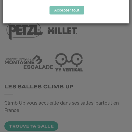
LES PARTENAIRES
Accepter tout
LES SALLES CLIMB UP
Climb Up vous accueille dans ses salles, partout en
France
TROUVE TA SALLE