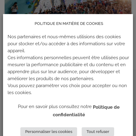
POLITIQUE EN MATIÈRE DE COOKIES
Les commentaires et les rétroliens sont actuellement fermés.
Nos partenaires et nous-mêmes utilisions des cookies
←
Précédent
pour stocker et/ou accéder à des informations sur votre
Suivant
→
appareil.
Ces informations personnelles peuvent être utilisées pour
mesurer la performance publicitaire et du contenu et en
apprendre plus sur leur audience, pour développer et
améliorer les produits de nos partenaires.
ADRESSE
Vous pouvez paramétrer vos choix pour accepter ou non
les cookies.
Climb Up (Siège social)
Pour en savoir plus consultez notre
148 Avenue Jean Jaurès
Politique de
69 007 LYON
confidentialité
NOUS CONTACTER
Personnaliser les cookies
Tout refuser