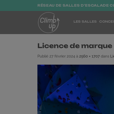
Passer
RÉSEAU DE SALLES D'ESCALADE C
au
contenu
LES SALLES
CONCE
Licence de marque
Publié
27 février 2024
à
2560 × 1707
dans
L