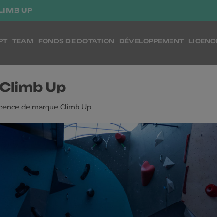
LIMB UP
PT
TEAM
FONDS DE DOTATION
DÉVELOPPEMENT
LICENC
 Climb Up
icence de marque Climb Up