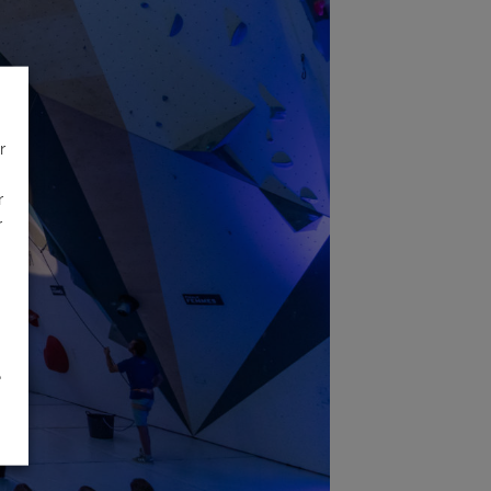
r
r
r
é