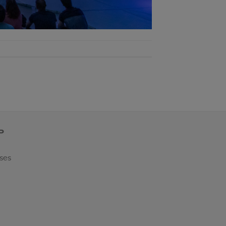
P
 ses