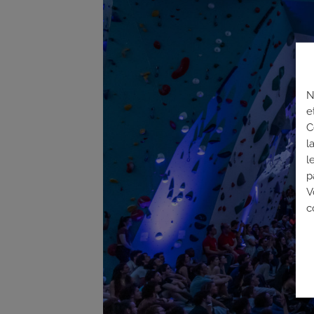
N
e
C
l
l
p
V
c