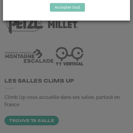
LES PARTENAIRES
Accepter tout
LES SALLES CLIMB UP
Climb Up vous accueille dans ses salles, partout en
France
TROUVE TA SALLE