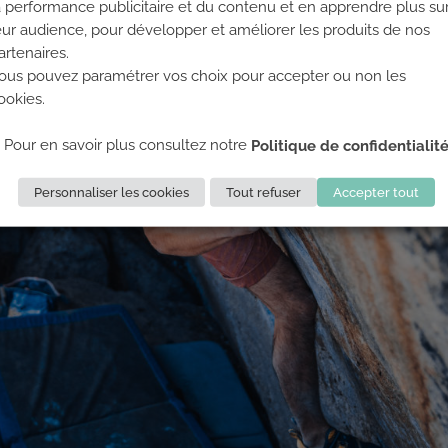
a performance publicitaire et du contenu et en apprendre plus su
eur audience, pour développer et améliorer les produits de nos
artenaires.
ous pouvez paramétrer vos choix pour accepter ou non les
ookies.
Pour en savoir plus consultez notre
Politique de confidentialit
Personnaliser les cookies
Tout refuser
Accepter tout