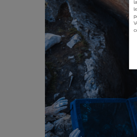
l
l
p
V
c