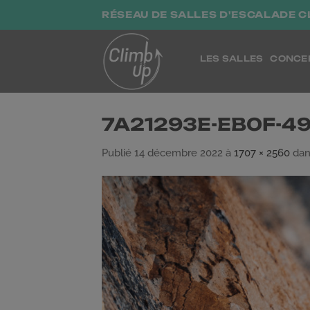
Passer
RÉSEAU DE SALLES D'ESCALADE C
au
contenu
LES SALLES
CONCE
7A21293E-EB0F-4
Publié
14 décembre 2022
à
1707 × 2560
da