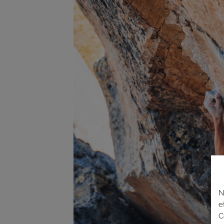
N
e
C