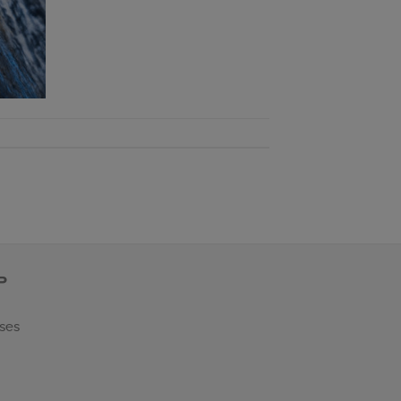
P
 ses