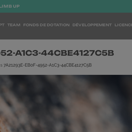
LIMB UP
PT
TEAM
FONDS DE DOTATION
DÉVELOPPEMENT
LICENC
952-A1C3-44CBE4127C5B
ns
7A21293E-EB0F-4952-A1C3-44CBE4127C5B