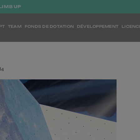
LIMB UP
PT
TEAM
FONDS DE DOTATION
DÉVELOPPEMENT
LICENC
84