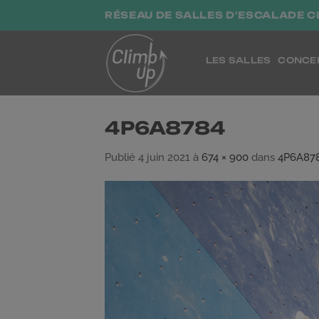
Passer
RÉSEAU DE SALLES D'ESCALADE C
au
contenu
LES SALLES
CONCE
4P6A8784
Publié
4 juin 2021
à
674 × 900
dans
4P6A87