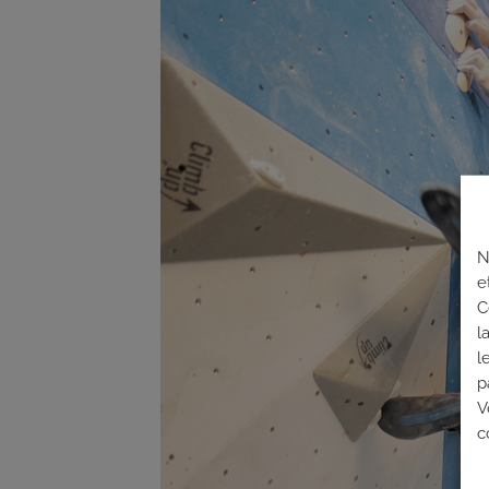
N
e
C
l
l
p
V
c