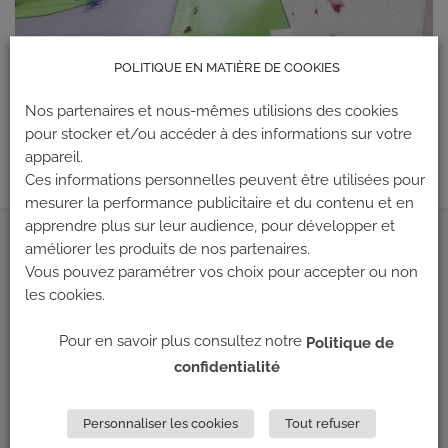
POLITIQUE EN MATIÈRE DE COOKIES
Les commentaires et les rétroliens sont actuellement fermés.
←
Précédent
Nos partenaires et nous-mêmes utilisions des cookies
pour stocker et/ou accéder à des informations sur votre
Suivant
→
appareil.
Ces informations personnelles peuvent être utilisées pour
mesurer la performance publicitaire et du contenu et en
apprendre plus sur leur audience, pour développer et
améliorer les produits de nos partenaires.
ADRESSE
Vous pouvez paramétrer vos choix pour accepter ou non
les cookies.
Climb Up (Siège social)
148 Avenue Jean Jaurès
Pour en savoir plus consultez notre
Politique de
69 007 LYON
confidentialité
NOUS CONTACTER
Personnaliser les cookies
Tout refuser