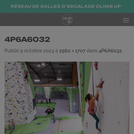
Passer
RÉSEAU DE SALLES D'ESCALADE CLIMB UP
au
contenu
4P6A6032
Publié
9 octobre 2023
à
2560 × 1707
dans
4P6A6032