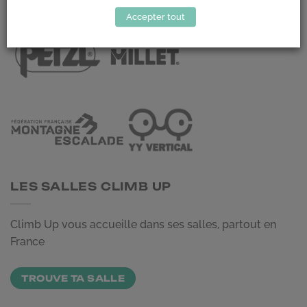
LES PARTENAIRES
Accepter tout
LES SALLES CLIMB UP
Climb Up vous accueille dans ses salles, partout en
France
TROUVE TA SALLE