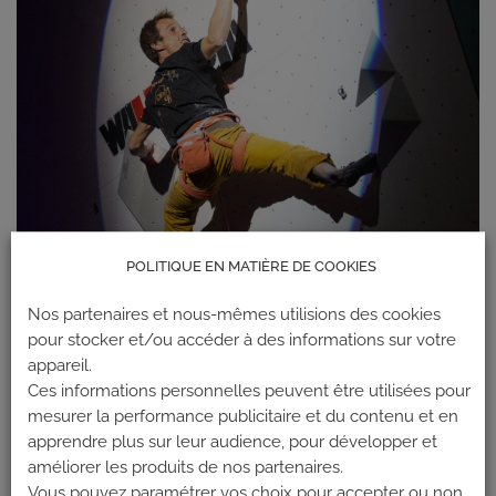
POLITIQUE EN MATIÈRE DE COOKIES
Nos partenaires et nous-mêmes utilisions des cookies
pour stocker et/ou accéder à des informations sur votre
appareil.
Ces informations personnelles peuvent être utilisées pour
mesurer la performance publicitaire et du contenu et en
apprendre plus sur leur audience, pour développer et
améliorer les produits de nos partenaires.
Les commentaires et les rétroliens sont actuellement fermés.
Vous pouvez paramétrer vos choix pour accepter ou non