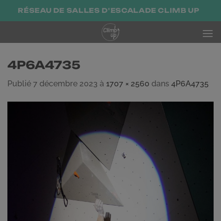
Passer
RÉSEAU DE SALLES D'ESCALADE CLIMB UP
au
contenu
4P6A4735
Publié
7 décembre 2023
à
1707 × 2560
dans
4P6A4735