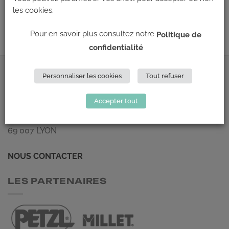
←
Précédent
les cookies.
Suivant
→
Pour en savoir plus consultez notre
Politique de
confidentialité
ADRESSE
Personnaliser les cookies
Tout refuser
Accepter tout
Climb Up (Siège social)
148 Avenue Jean Jaurès
69 007 LYON
NOUS CONTACTER
LES PARTENAIRES