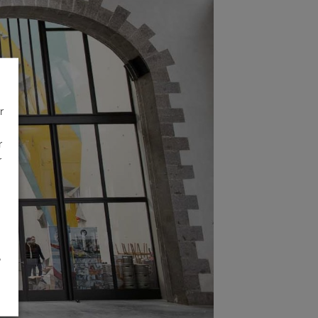
r
r
r
é