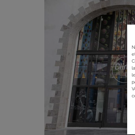
N
e
C
l
l
p
V
c