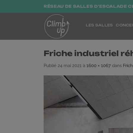
Passer
RÉSEAU DE SALLES D'ESCALADE C
au
contenu
LES SALLES
CONCE
Friche industriel r
Publié
24 mai 2021
à
1600 × 1067
dans
Frich