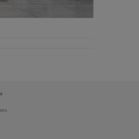
P
 ses