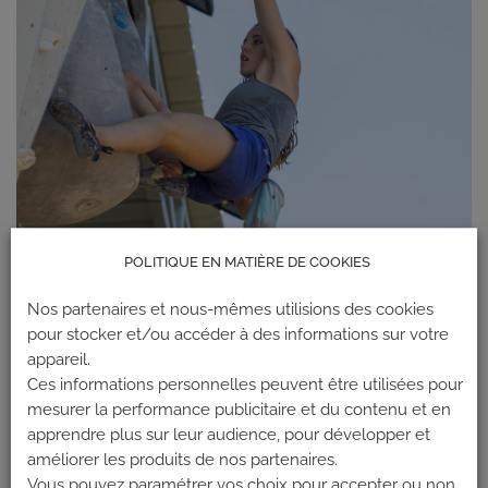
POLITIQUE EN MATIÈRE DE COOKIES
Nos partenaires et nous-mêmes utilisions des cookies
pour stocker et/ou accéder à des informations sur votre
appareil.
Ces informations personnelles peuvent être utilisées pour
mesurer la performance publicitaire et du contenu et en
apprendre plus sur leur audience, pour développer et
améliorer les produits de nos partenaires.
Les commentaires et les rétroliens sont actuellement fermés.
Vous pouvez paramétrer vos choix pour accepter ou non