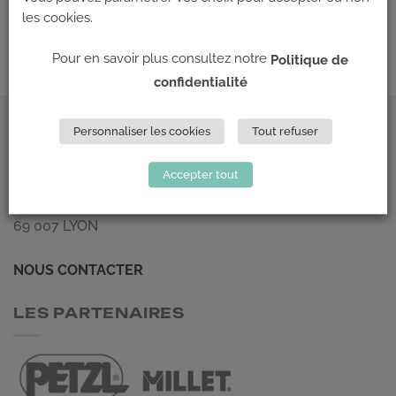
←
Précédent
les cookies.
Suivant
→
Pour en savoir plus consultez notre
Politique de
confidentialité
ADRESSE
Personnaliser les cookies
Tout refuser
Accepter tout
Climb Up (Siège social)
148 Avenue Jean Jaurès
69 007 LYON
NOUS CONTACTER
LES PARTENAIRES