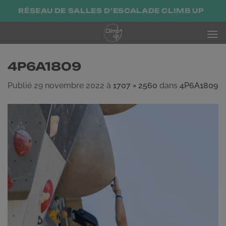
Passer
RÉSEAU DE SALLES D'ESCALADE CLIMB UP
au
contenu
4P6A1809
Publié
29 novembre 2022
à
1707 × 2560
dans
4P6A1809