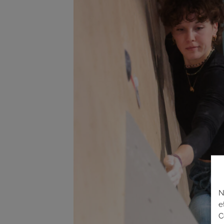
N
e
C