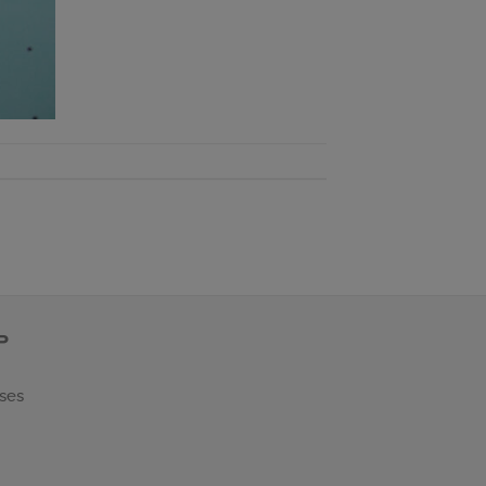
P
 ses