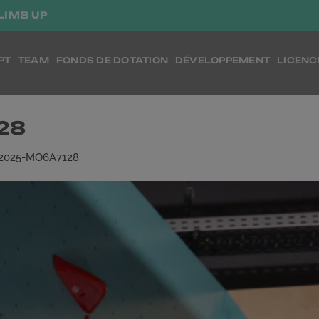
LIMB UP
PT
TEAM
FONDS DE DOTATION
DÉVELOPPEMENT
LICENC
28
12025-MO6A7128