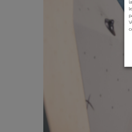
l
l
p
V
c