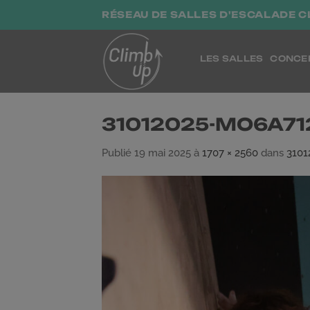
Passer
RÉSEAU DE SALLES D'ESCALADE C
au
contenu
LES SALLES
CONCE
31012025-MO6A71
Publié
19 mai 2025
à
1707 × 2560
dans
310