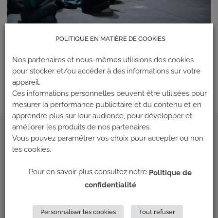
POLITIQUE EN MATIÈRE DE COOKIES
Les commentaires et les rétroliens sont actuellement fermés.
Nos partenaires et nous-mêmes utilisions des cookies
←
Précédent
pour stocker et/ou accéder à des informations sur votre
Suivant
→
appareil.
Ces informations personnelles peuvent être utilisées pour
mesurer la performance publicitaire et du contenu et en
apprendre plus sur leur audience, pour développer et
améliorer les produits de nos partenaires.
ADRESSE
Vous pouvez paramétrer vos choix pour accepter ou non
les cookies.
Climb Up (Siège social)
Pour en savoir plus consultez notre
Politique de
148 Avenue Jean Jaurès
confidentialité
69 007 LYON
NOUS CONTACTER
Personnaliser les cookies
Tout refuser