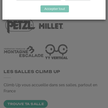
LES PARTENAIRES
Accepter tout
LES SALLES CLIMB UP
Climb Up vous accueille dans ses salles, partout en
France
TROUVE TA SALLE