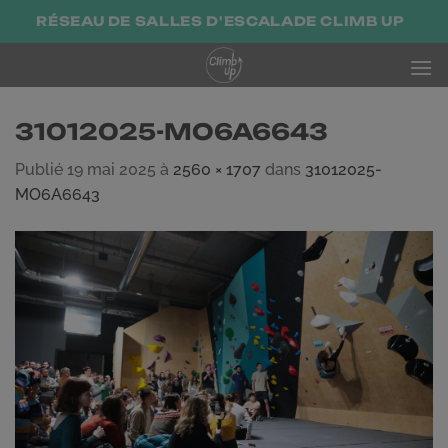
Passer
RÉSEAU DE SALLES D'ESCALADE CLIMB UP
au
contenu
31012025-MO6A6643
Publié
19 mai 2025
à
2560 × 1707
dans
31012025-
MO6A6643