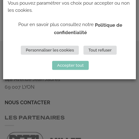
Les commentaires et les rétroliens sont actuellement fermés.
Vous pouvez paramétrer vos choix pour accepter ou non
les cookies.
←
Précédent
Suivant
→
Pour en savoir plus consultez notre
Politique de
confidentialité
Personnaliser les cookies
Tout refuser
ADRESSE
Accepter tout
Climb Up (Siège social)
148 Avenue Jean Jaurès
69 007 LYON
NOUS CONTACTER
LES PARTENAIRES