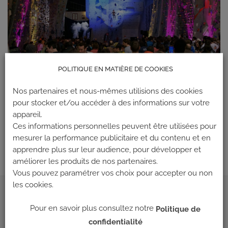
POLITIQUE EN MATIÈRE DE COOKIES
Nos partenaires et nous-mêmes utilisions des cookies
pour stocker et/ou accéder à des informations sur votre
Les commentaires et les rétroliens sont actuellement fermés.
appareil.
←
Précédent
Ces informations personnelles peuvent être utilisées pour
mesurer la performance publicitaire et du contenu et en
Suivant
→
apprendre plus sur leur audience, pour développer et
améliorer les produits de nos partenaires.
Vous pouvez paramétrer vos choix pour accepter ou non
les cookies.
ADRESSE
Pour en savoir plus consultez notre
Politique de
confidentialité
Climb Up (Siège social)