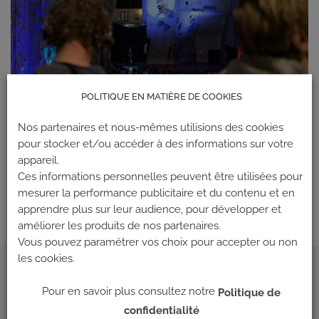
POLITIQUE EN MATIÈRE DE COOKIES
Nos partenaires et nous-mêmes utilisions des cookies
pour stocker et/ou accéder à des informations sur votre
Les commentaires et les rétroliens sont actuellement fermés.
appareil.
←
Précédent
Ces informations personnelles peuvent être utilisées pour
mesurer la performance publicitaire et du contenu et en
Suivant
→
apprendre plus sur leur audience, pour développer et
améliorer les produits de nos partenaires.
Vous pouvez paramétrer vos choix pour accepter ou non
les cookies.
ADRESSE
Pour en savoir plus consultez notre
Politique de
confidentialité
Climb Up (Siège social)