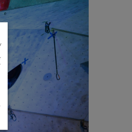
r
r
r
é