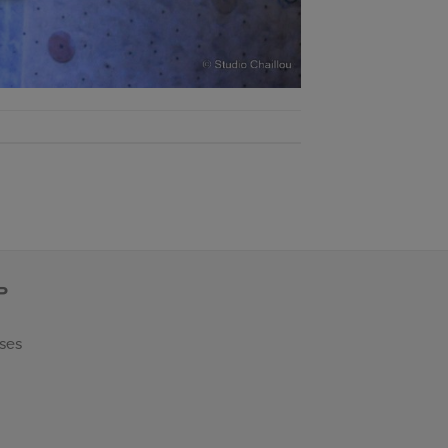
P
 ses