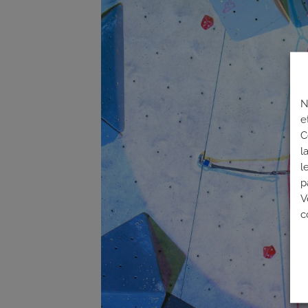
N
e
C
l
l
p
V
c