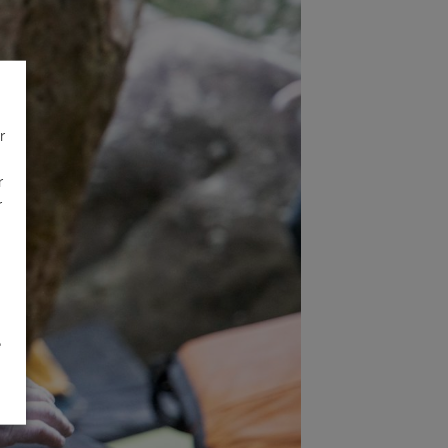
r
r
r
é