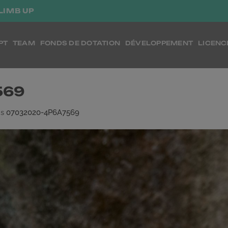
LIMB UP
PT
TEAM
FONDS DE DOTATION
DÉVELOPPEMENT
LICENC
569
ns
07032020-4P6A7569