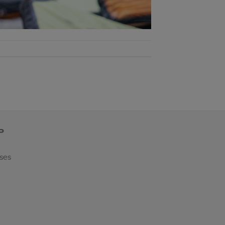
P
 ses