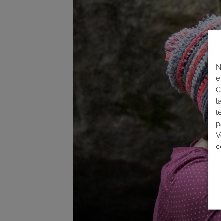
N
e
C
l
l
p
V
c