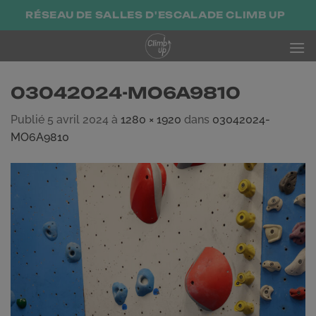
Passer
RÉSEAU DE SALLES D'ESCALADE CLIMB UP
au
contenu
03042024-MO6A9810
Publié
5 avril 2024
à
1280 × 1920
dans
03042024-
MO6A9810