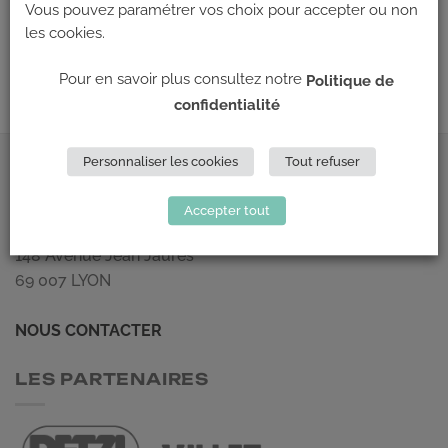
Les commentaires et les rétroliens sont actuellement fermés.
Vous pouvez paramétrer vos choix pour accepter ou non
les cookies.
←
Précédent
Suivant
→
Pour en savoir plus consultez notre
Politique de
confidentialité
Personnaliser les cookies
Tout refuser
ADRESSE
Accepter tout
Climb Up (Siège social)
148 Avenue Jean Jaurès
69 007 LYON
NOUS CONTACTER
LES PARTENAIRES