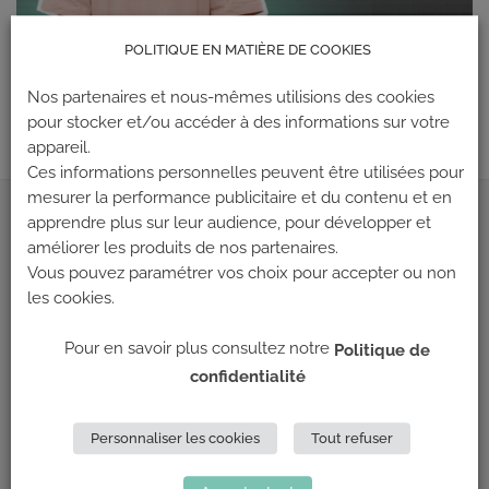
POLITIQUE EN MATIÈRE DE COOKIES
Les commentaires et les rétroliens sont actuellement fermés.
Nos partenaires et nous-mêmes utilisions des cookies
Suivant
→
pour stocker et/ou accéder à des informations sur votre
appareil.
Ces informations personnelles peuvent être utilisées pour
mesurer la performance publicitaire et du contenu et en
apprendre plus sur leur audience, pour développer et
ADRESSE
améliorer les produits de nos partenaires.
Vous pouvez paramétrer vos choix pour accepter ou non
Climb Up (Siège social)
les cookies.
148 Avenue Jean Jaurès
69 007 LYON
Pour en savoir plus consultez notre
Politique de
confidentialité
NOUS CONTACTER
Personnaliser les cookies
Tout refuser
LES PARTENAIRES