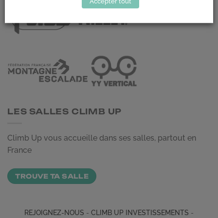
Accepter tout
LES SALLES CLIMB UP
Climb Up vous accueille dans ses salles, partout en
France
TROUVE TA SALLE
REJOIGNEZ-NOUS
-
CLIMB UP INVESTISSEMENTS
-