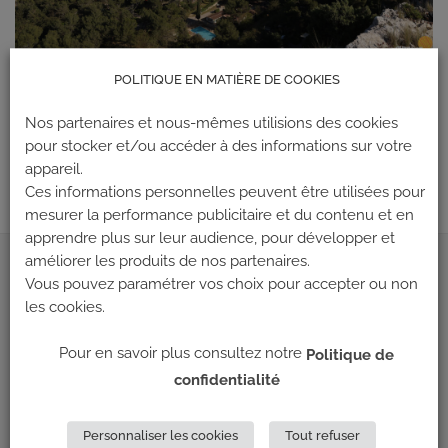
POLITIQUE EN MATIÈRE DE COOKIES
Les commentaires et les rétroliens sont actuellement fermés.
Nos partenaires et nous-mêmes utilisions des cookies
←
Précédent
pour stocker et/ou accéder à des informations sur votre
Suivant
→
appareil.
Ces informations personnelles peuvent être utilisées pour
mesurer la performance publicitaire et du contenu et en
apprendre plus sur leur audience, pour développer et
améliorer les produits de nos partenaires.
ADRESSE
Vous pouvez paramétrer vos choix pour accepter ou non
les cookies.
Climb Up (Siège social)
Pour en savoir plus consultez notre
Politique de
148 Avenue Jean Jaurès
confidentialité
69 007 LYON
NOUS CONTACTER
Personnaliser les cookies
Tout refuser