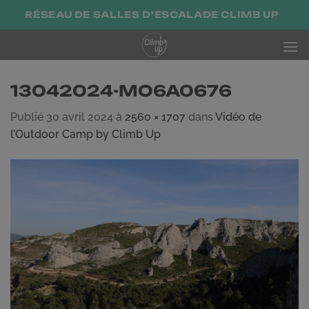
Passer
RÉSEAU DE SALLES D'ESCALADE CLIMB UP
au
contenu
13042024-MO6A0676
Publié
30 avril 2024
à
2560 × 1707
dans
Vidéo de
l’Outdoor Camp by Climb Up