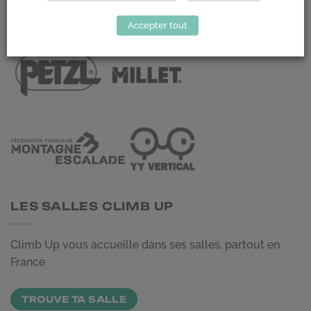
LES PARTENAIRES
Accepter tout
LES SALLES CLIMB UP
Climb Up vous accueille dans ses salles, partout en
France
TROUVE TA SALLE