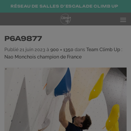
Passer
RÉSEAU DE SALLES D'ESCALADE CLIMB UP
au
contenu
P6A9877
Publié
21 juin 2023
à
900 × 1350
dans
Team Climb Up :
Nao Monchois champion de France