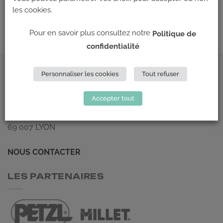
Les commentaires et les rétroliens sont actuellement fermés.
les cookies.
←
Précédent
Pour en savoir plus consultez notre
Politique de
confidentialité
ADRESSE
Personnaliser les cookies
Tout refuser
Accepter tout
Climb Up (Siège social)
148 Avenue Jean Jaurès
69 007 LYON
NOUS CONTACTER
LES PARTENAIRES