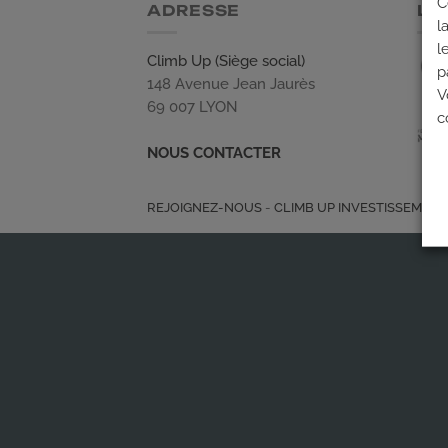
C
ADRESSE
LE
l
l
Climb Up (Siège social)
p
148 Avenue Jean Jaurès
V
69 007 LYON
c
NOUS CONTACTER
REJOIGNEZ-NOUS
-
CLIMB UP INVESTISSEMEN