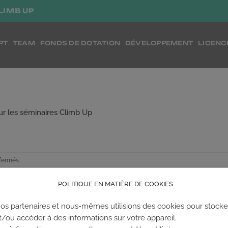
LIMB UP
PT
TEAM
FONDS DE DOTATION
DÉVELOPPEMENT
LICENC
ur les séminaires Climb Up
fermés.
POLITIQUE EN MATIÈRE DE COOKIES
os partenaires et nous-mêmes utilisions des cookies pour stocke
t/ou accéder à des informations sur votre appareil.