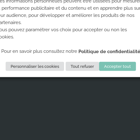
es informations personnelles peuvent être utilisées pour mesure
S PARTENAIRES
LES SALLES CLIMB U
a performance publicitaire et du contenu et en apprendre plus su
eur audience, pour développer et améliorer les produits de nos
Climb Up vous accueille dans
artenaires.
salles, partout en France
ous pouvez paramétrer vos choix pour accepter ou non les
ookies.
TROUVE TA SALLE
Pour en savoir plus consultez notre
Politique de confidentialit
TS
-
MENTIONS LÉGALES
-
CONFIDENTIALITÉ
- © 2020 TOUS DROITS RÉ
Personnaliser les cookies
Tout refuser
Accepter tout