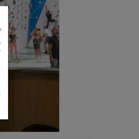
r
r
r
é