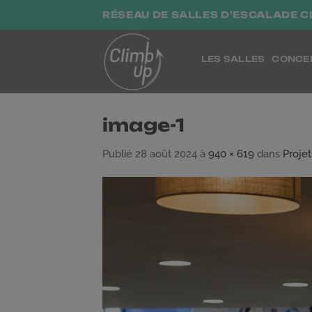
Passer
RÉSEAU DE SALLES D'ESCALADE C
au
contenu
LES SALLES
CONCE
image-1
Publié
28 août 2024
à
940 × 619
dans
Proje