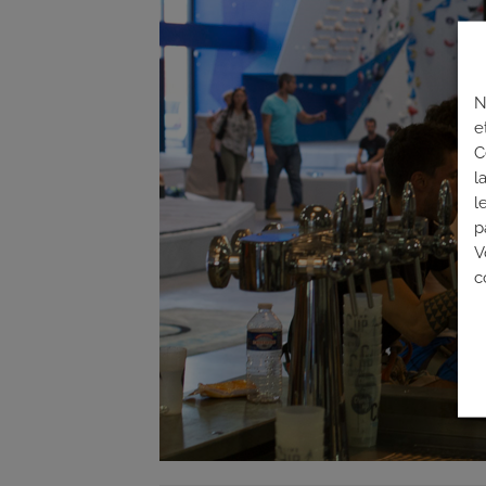
N
e
C
l
l
p
V
c